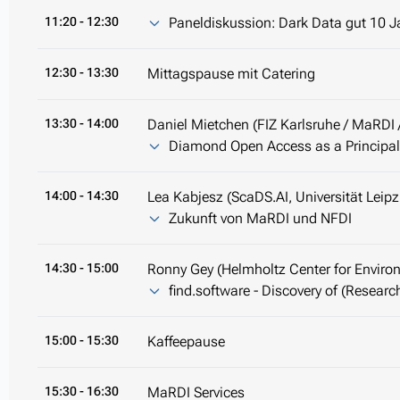
11:20
- 12:30
Paneldiskussion: Dark Data gut 10 J
12:30
- 13:30
Mittagspause mit Catering
13:30
- 14:00
Daniel Mietchen (FIZ Karlsruhe / MaRDI 
Diamond Open Access as a Principa
14:00
- 14:30
Lea Kabjesz (ScaDS.AI, Universität Leipz
Zukunft von MaRDI und NFDI
14:30
- 15:00
Ronny Gey (Helmholtz Center for Enviro
find.software - Discovery of (Researc
15:00
- 15:30
Kaffeepause
15:30
- 16:30
MaRDI Services