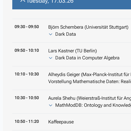
Tuesday, 17.03.26
09:30
- 09:50
Björn Schembera (Universität Stuttgart)
Dark Data
09:50
- 10:10
Lars Kastner (TU Berlin)
Dark Data in Computer Algebra
10:10
- 10:30
Alheydis Geiger (Max-Planck-Institut fü
Vorstellung Mathematische Daten: Realis
10:30
- 10:50
Aurela Shehu (Weierstraß-Institut für A
MathModDB: Ontology and Knowledg
10:50
- 11:20
Kaffeepause