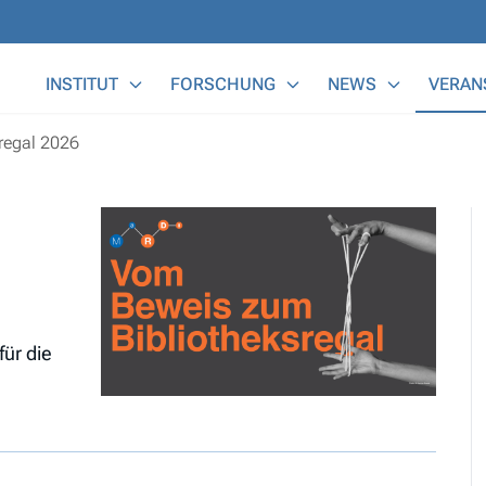
Main Menu
INSTITUT
FORSCHUNG
NEWS
VERAN
regal 2026
ür die