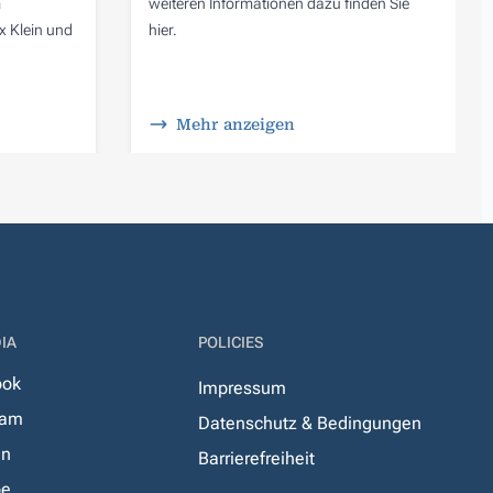
m
weiteren Informationen dazu finden Sie
 Klein und
hier.
Mehr anzeigen
IA
POLICIES
ook
Impressum
ram
Datenschutz & Bedingungen
In
Barrierefreiheit
be