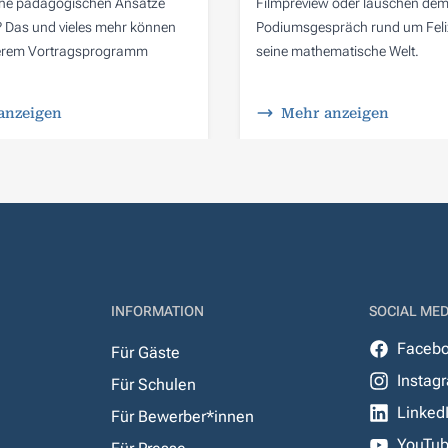
he pädagogischen Ansätze
Filmpreview oder lauschen de
r? Das und vieles mehr können
Podiumsgespräch rund um Felix
serem Vortragsprogramm
seine mathematische Welt.
anzeigen
Mehr anzeigen
INFORMATION
SOCIAL MED
Faceb
Für Gäste
Instag
Für Schulen
Linked
Für Bewerber*innen
YouTu