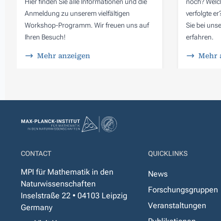
Hier finden Sie alle Informationen und die
noch? Welc
Anmeldung zu unserem vielfältigen
verfolgte e
Workshop-Programm. Wir freuen uns auf
Sie bei un
Ihren Besuch!
erfahren.
Mehr anzeigen
Mehr 
CONTACT
QUICKLINKS
MPI für Mathematik in den
News
Naturwissenschaften
Forschungsgruppen
Inselstraße 22 • 04103 Leipzig
Veranstaltungen
Germany