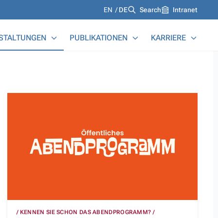
Languages
EN
DE
Search
Intranet
STALTUNGEN
PUBLIKATIONEN
KARRIERE
KENNEN SIE SCHON DAS ABENDPROGRAMM?