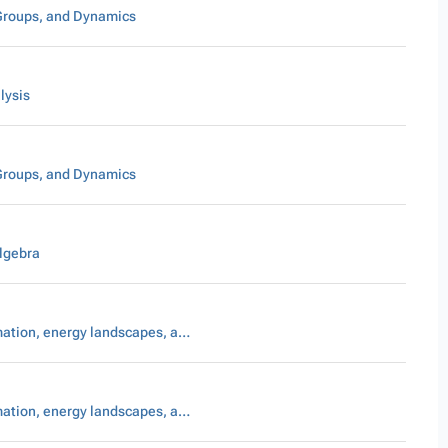
Groups, and Dynamics
lysis
Groups, and Dynamics
lgebra
Pattern formation, energy landscapes, and scaling laws
Pattern formation, energy landscapes, and scaling laws