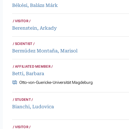
Békési, Balázs Márk
VISITOR
Berenstein, Arkady
SCIENTIST
Bermúdez Montaña, Marisol
AFFILIATED MEMBER
Betti, Barbara
Otto-von-Guericke-Universität Magdeburg
STUDENT
Bianchi, Ludovica
VISITOR