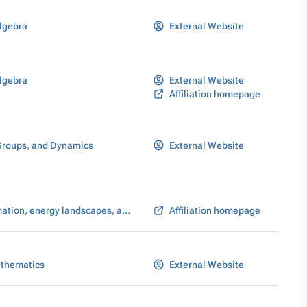
lgebra
External Website
lgebra
External Website
Affiliation homepage
Groups, and Dynamics
External Website
Pattern formation, energy landscapes, and scaling laws
Affiliation homepage
athematics
External Website