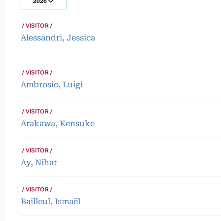
2026
VISITOR
Alessandri, Jessica
VISITOR
Ambrosio, Luigi
VISITOR
Arakawa, Kensuke
VISITOR
Ay, Nihat
VISITOR
Bailleul, Ismaël