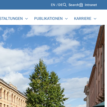
Languages
EN
DE
Search
Intranet
STALTUNGEN
PUBLIKATIONEN
KARRIERE