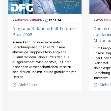
AUSZEICHNUNGEN
12.12.24
WOMEN IN
Angkana Rüland erhält Leibniz-
Demokrat
Preis 2025
spieleris
Mathema
In Anerkennung ihrer exzellenten
Forschungsleistungen wird unsere
Zum Europe
ehemalige Gruppenleiterin Angkana
unsere Grup
Rüland mit dem Leibniz-Preis der DFG
über Open S
ausgezeichnet. Wir sind stolz, Teil ihrer
Gleichstell
bisherigen wissenschaftlichen Reise zu
einige Aspe
sein, freuen uns mit ihr und gratulieren von
Forschung. 
Herzen.
Interview!
Mehr lesen
Mehr 