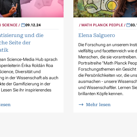
MATH PLANCK PEOPLE
03.
 SCIENCE
09.12.24
Elena Salguero
isierung und die
che Seite der
Die Forschung an unserem Instit
tik
vielfältig und facettenreich wie d
Menschen, die sie vorantreiben
an Science-Media Hub sprach
Portraitreihe "Math Planck Peop
penleiterin Érika Roldán Roa
Forschungsthemen ein Gesicht u
cience, Diversität und
die Persönlichkeiten vor, die uns
ung in der Wissenschaft als auch
ausmachen - unsere Wissensch
kte der Gamifizierung in der
und Wissenschaftler. Lernen Si
Lesen Sie ihr inspirierendes
brillanten Köpfe kennen.
lesen
Mehr lesen