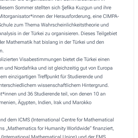
diesem Sommer stellten sich Şefika Kuzgun und ihre
Mitorganisator*innen der Herausforderung, eine CIMPA-
Schule zum Thema Wahrscheinlichkeitstheorie und
Analysis in der Türkei zu organisieren. Dieses Teilgebiet
der Mathematik hat bislang in der Türkei und den
en.
lizierten Visabestimmungen bietet die Türkei einen
 und Nordafrika und ist gleichzeitig gut von Europa
em einzigartigen Treffpunkt für Studierende und
nterschiedlichem wissenschaftlichem Hintergrund.
*innen und 36 Studierende teil, von denen 10 an
rmenien, Ägypten, Indien, Irak und Marokko
d dem ICMS (International Centre for Mathematical
s „Mathematics for Humanity Worldwide“ finanziert,
 (International Mathematical Union) und der EMS