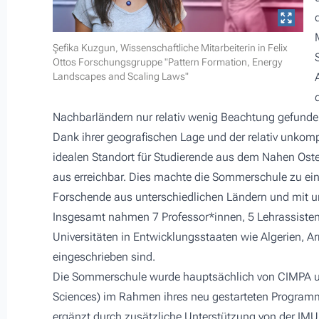
Şefika Kuzgun, Wissenschaftliche Mitarbeiterin in Felix
Ottos Forschungsgruppe "Pattern Formation, Energy
Landscapes and Scaling Laws"
Nachbarländern nur relativ wenig Beachtung gefund
Dank ihrer geografischen Lage und der relativ unkomp
idealen Standort für Studierende aus dem Nahen Osten
aus erreichbar. Dies machte die Sommerschule zu ein
Forschende aus unterschiedlichen Ländern und mit u
Insgesamt nahmen 7 Professor*innen, 5 Lehrassistent
Universitäten in Entwicklungsstaaten wie Algerien, A
eingeschrieben sind.
Die Sommerschule wurde hauptsächlich von CIMPA un
Sciences) im Rahmen ihres neu gestarteten Programm
ergänzt durch zusätzliche Unterstützung von der IMU