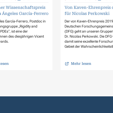
er Wissenschaftspreis
Von Kaven-Ehrenpreis 
a Ángeles García-Ferrero
für Nicolas Perkowski
es García-Ferrero, Postdoc in
Der von Kaven-Ehrenpreis 2019
ngsgruppe „Rigidity and
Deutschen Forschungsgemeins
n PDEs“, ist eine der
(DFG) geht an unseren Gruppenl
innen des diesjährigen Vicent
Dr. Nicolas Perkowski. Die DFG
wards.
damit seine exzellente Forschu
Gebiet der Wahrscheinlichkeitst
lesen
Mehr lesen