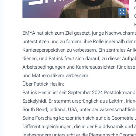
EMYA hat sich zum Ziel gesetzt, junge Nachwuchsma
unterstützen und zu fördern, ihre Rolle innerhalb de
Karriereperspektiven zu verbessern. Ein zentrales Anl
dienen, und Patrick freut sich darauf, zu dieser Auf
Arbeitsbedingungen und Karriereaussichten für dies
und Mathematikern verbessern.
Über Patrick Heslin:
Patrick Heslin ist seit September 2024 Postdoktorand
Székelyhidi. Er stammt ursprünglich aus Leitrim, Irla
South Bend, Indiana, USA, unter der wissenschaftlich
Seine Forschung konzentriert sich auf die Geometrie un
Differentialgleichungen, die in der Fluiddynamik und
Insbesondere untersucht er die Riemannsche Geomet