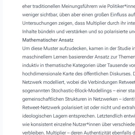
eher traditionellen Meinungsführern wie Politiker*in
weniger sichtbar, üben aber einen großen Einfluss auf
Untersuchungen zeigen, dass Multiplier durch ihr int
Inhalte bündeln und verstärken und so polarisierte un
Mathematischer Ansatz
Um diese Muster aufzudecken, kamen in der Studie 
maschinellem Lernen basierender Ansatz zur Themenmo
induktiv in thematische Kategorien über Tausende v
hochdimensionale Karte des öffentlichen Diskurses. D
Netzwerk modelliert, wobei die Verbindungen Retweet
sogenannten Stochastic-Block-Modellings – einer st
gemeinschaftlichen Strukturen in Netzwerken – identif
Retweet-Netzwerk polarisiert ist oder nicht und extrah
ideologischen Lagern entsprechen. Letztendlich entw
wie konsistent einzelne Nutzer*innen über verschie
verbleiben. Multiplier – deren Authentizität ebenfalls