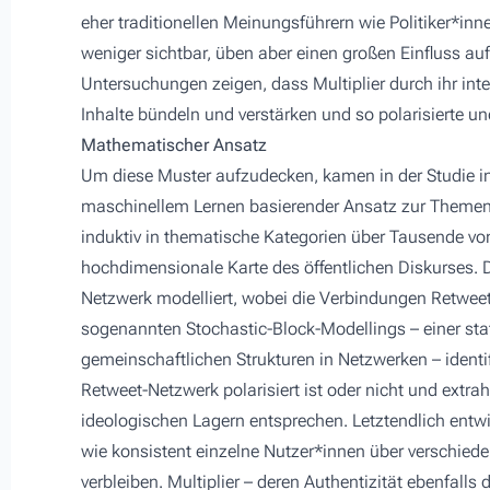
eher traditionellen Meinungsführern wie Politiker*in
weniger sichtbar, üben aber einen großen Einfluss auf
Untersuchungen zeigen, dass Multiplier durch ihr int
Inhalte bündeln und verstärken und so polarisierte un
Mathematischer Ansatz
Um diese Muster aufzudecken, kamen in der Studie 
maschinellem Lernen basierender Ansatz zur Themenmo
induktiv in thematische Kategorien über Tausende v
hochdimensionale Karte des öffentlichen Diskurses. D
Netzwerk modelliert, wobei die Verbindungen Retweet
sogenannten Stochastic-Block-Modellings – einer st
gemeinschaftlichen Strukturen in Netzwerken – identif
Retweet-Netzwerk polarisiert ist oder nicht und extrah
ideologischen Lagern entsprechen. Letztendlich entw
wie konsistent einzelne Nutzer*innen über verschie
verbleiben. Multiplier – deren Authentizität ebenfalls