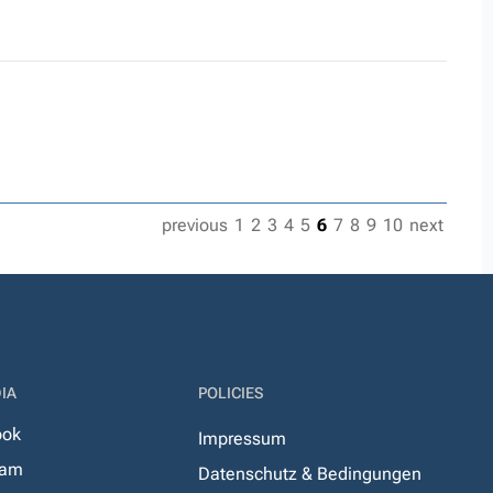
previous
1
2
3
4
5
6
7
8
9
10
next
IA
POLICIES
ook
Impressum
ram
Datenschutz & Bedingungen