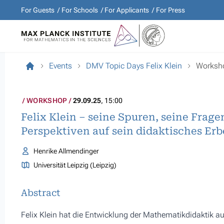
For Guests
For Schools
For Applicants
For Press
Events
DMV Topic Days Felix Klein
Worksh
WORKSHOP
29.09.25
, 15:00
Felix Klein – seine Spuren, seine Frage
Perspektiven auf sein didaktisches Erb
Henrike Allmendinger
Universität Leipzig (Leipzig)
Abstract
Felix Klein hat die Entwicklung der Mathematikdidaktik auf