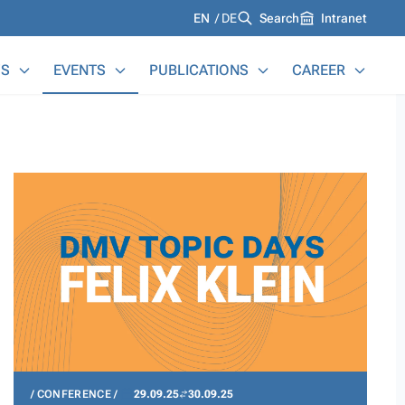
Languages
EN
DE
Search
Intranet
S
EVENTS
PUBLICATIONS
CAREER
CONFERENCE
29.09.25
30.09.25