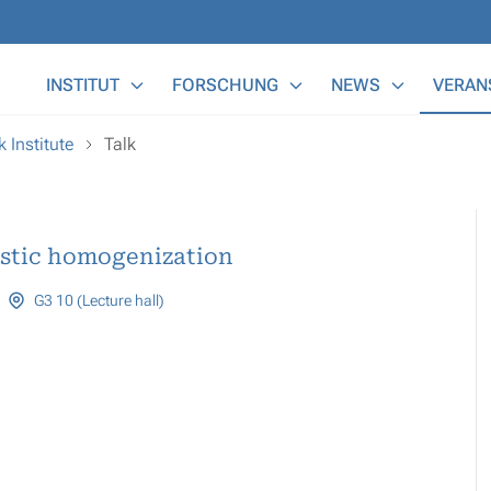
Main Menu
INSTITUT
FORSCHUNG
NEWS
VERAN
 Institute
Talk
astic homogenization
G3 10 (Lecture hall)