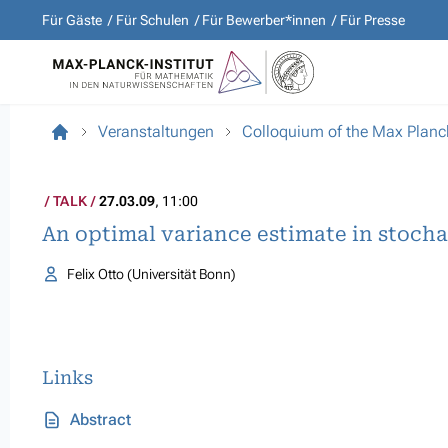
Für Gäste
Für Schulen
Für Bewerber*innen
Für Presse
Veranstaltungen
Colloquium of the Max Planck
TALK
27.03.09
, 11:00
An optimal variance estimate in stoch
Felix Otto (Universität Bonn)
Links
Abstract