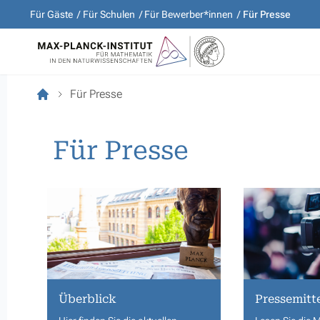
Für Gäste
Für Schulen
Für Bewerber*innen
Für Presse
Für Presse
Für Presse
Überblick
Pressemitt