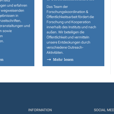
MPI MiS
ngen und erfahren
Das Team der
on wegweisenden
Forschungskoordination &
ebnissen in
Öffentlichkeitsarbeit fördert die
zeitschriften,
Forschung und Kooperation
ranstaltungen und
innerhalb des Instituts und nach
n sowie
außen. Wir beteiligen die
en
Öffentlichkeit und vermitteln
en.
unsere Entdeckungen durch
verschiedene Outreach-
Aktivitäten.
en
Mehr lesen
INFORMATION
SOCIAL MED