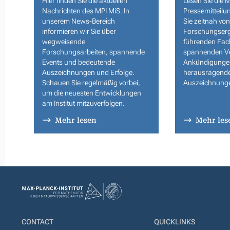
Hier finden Sie die aktuellen
Lesen Sie die 
Nachrichten des MPI MiS. In
Pressemitteilu
unserem News-Bereich
Sie zeitnah v
informieren wir Sie über
Forschungserg
wegweisende
führenden Fach
Forschungsarbeiten, spannende
spannenden Ve
Events und bedeutende
Ankündigunge
Auszeichnungen und Erfolge.
herausragend
Schauen Sie regelmäßig vorbei,
Auszeichnung
um die neuesten Entwicklungen
am Institut mitzuverfolgen.
Mehr lesen
Mehr les
CONTACT
QUICKLINKS