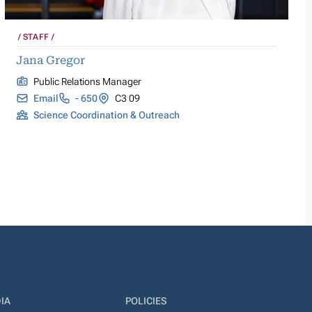
STAFF
Jana Gregor
Public Relations Manager
Email
- 650
C3 09
Science Coordination & Outreach
IA
POLICIES