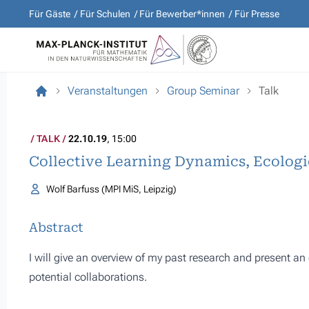
Für Gäste
Für Schulen
Für Bewerber*innen
Für Presse
Veranstaltungen
Group Seminar
Talk
TALK
22.10.19
, 15:00
Collective Learning Dynamics, Ecologic
Wolf Barfuss (MPI MiS, Leipzig)
Abstract
I will give an overview of my past research and present an o
potential collaborations.