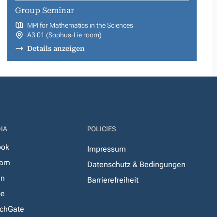
Group Seminar
MPI for Mathematics in the Sciences
A3 01 (Sophus-Lie room)
Details anzeigen
IA
POLICIES
ook
Impressum
ram
Datenschutz & Bedingungen
In
Barrierefreiheit
be
chGate