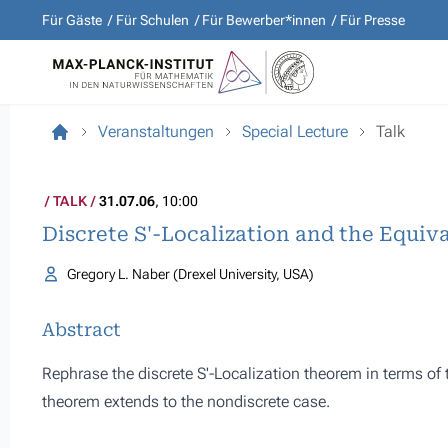
Für Gäste
Für Schulen
Für Bewerber*innen
Für Presse
Veranstaltungen
Special Lecture
Talk
TALK
31.07.06
, 10:00
Discrete S'-Localization and the Equiva
Gregory L. Naber (Drexel University, USA)
Abstract
Rephrase the discrete S'-Localization theorem in terms of t
theorem extends to the nondiscrete case.