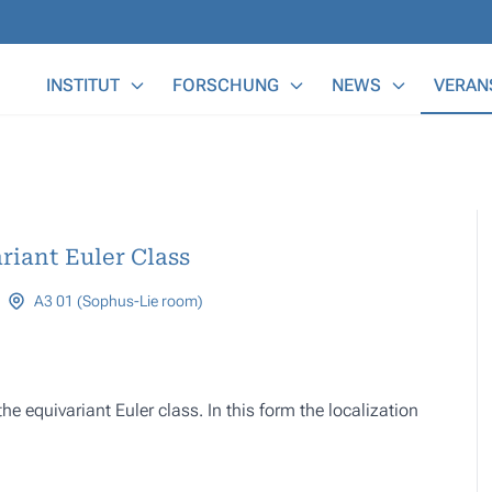
Main Menu
INSTITUT
FORSCHUNG
NEWS
VERAN
riant Euler Class
A3 01 (Sophus-Lie room)
he equivariant Euler class. In this form the localization