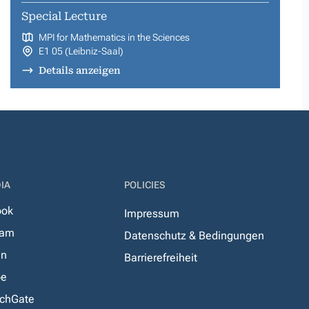
Special Lecture
MPI for Mathematics in the Sciences
E1 05 (Leibniz-Saal)
Details anzeigen
IA
POLICIES
ook
Impressum
ram
Datenschutz & Bedingungen
In
Barrierefreiheit
be
chGate