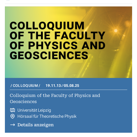
COLLOQUIUM
19.11.13
05.08.25
Colloquium of the Faculty of Physics and
Geosciences
Universität Leipzig
Hörsaal für Theoretische Physik
Details anzeigen