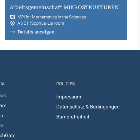
Arbeitsgemeinschaft MIKROSTRUKTUREN
MPI for Mathematics in the Sciences
A3 01 (Sophus-Lie room)
Details anzeigen
IA
POLICIES
ook
Impressum
ram
Datenschutz & Bedingungen
In
Barrierefreiheit
be
chGate