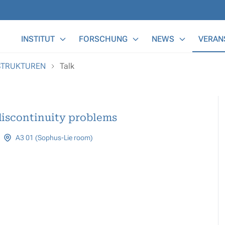
Main Menu
INSTITUT
FORSCHUNG
NEWS
VERAN
OSTRUKTUREN
Talk
discontinuity problems
A3 01 (Sophus-Lie room)