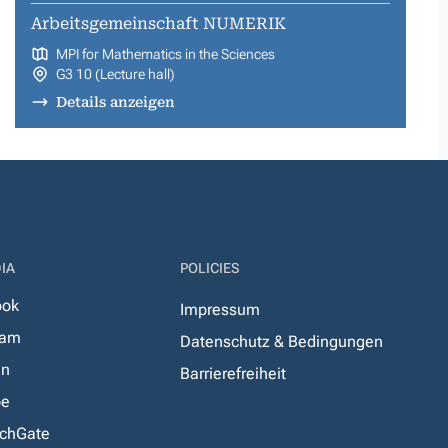
Arbeitsgemeinschaft NUMERIK
MPI for Mathematics in the Sciences
G3 10 (Lecture hall)
Details anzeigen
IA
POLICIES
ook
Impressum
ram
Datenschutz & Bedingungen
In
Barrierefreiheit
be
chGate