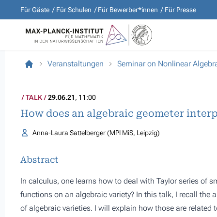
Für Gäste
Für Schulen
Für Bewerber*innen
Für Presse
Veranstaltungen
Seminar on Nonlinear Algebr
TALK
29.06.21
, 11:00
How does an algebraic geometer interpr
Anna-Laura Sattelberger (MPI MiS, Leipzig)
Abstract
In calculus, one learns how to deal with Taylor series of 
functions on an algebraic variety? In this talk, I recall the
of algebraic varieties. I will explain how those are related 