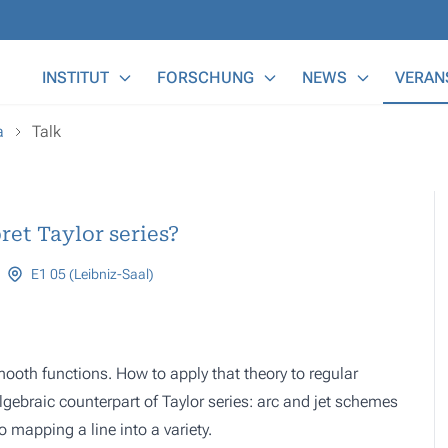
Main Menu
INSTITUT
FORSCHUNG
NEWS
VERAN
a
Talk
et Taylor series?
E1 05 (Leibniz-Saal)
smooth functions. How to apply that theory to regular
 algebraic counterpart of Taylor series: arc and jet schemes
to mapping a line into a variety.