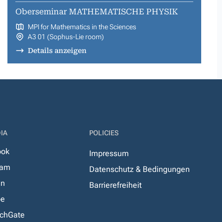
Oberseminar MATHEMATISCHE PHYSIK
MPI for Mathematics in the Sciences
A3 01 (Sophus-Lie room)
Details anzeigen
IA
POLICIES
ook
Impressum
ram
Datenschutz & Bedingungen
In
Barrierefreiheit
be
chGate