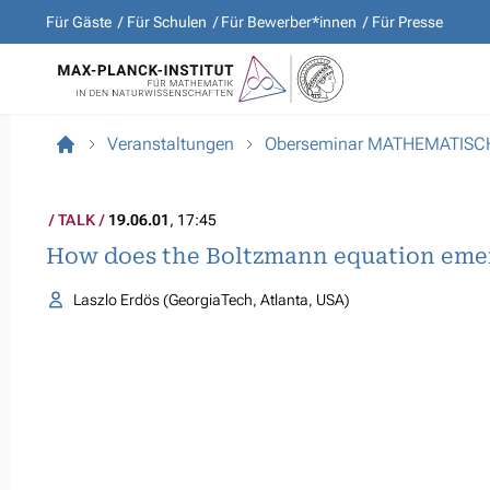
Für Gäste
Für Schulen
Für Bewerber*innen
Für Presse
Veranstaltungen
Oberseminar MATHEMATISC
TALK
19.06.01
, 17:45
How does the Boltzmann equation emer
Laszlo Erdös (GeorgiaTech, Atlanta, USA)