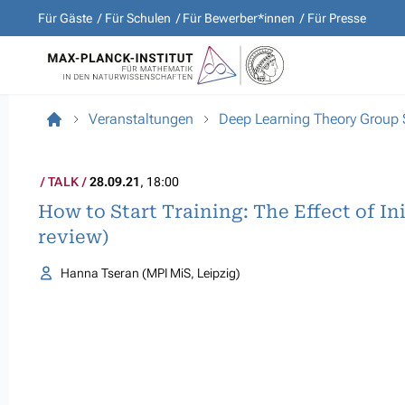
Für Gäste
Für Schulen
Für Bewerber*innen
Für Presse
Veranstaltungen
Deep Learning Theory Group
TALK
28.09.21
, 18:00
How to Start Training: The Effect of In
review)
Hanna Tseran (MPI MiS, Leipzig)