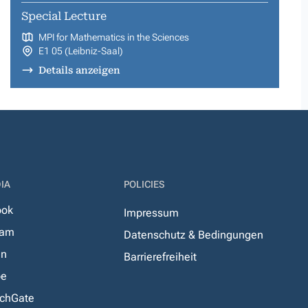
Special Lecture
MPI for Mathematics in the Sciences
E1 05 (Leibniz-Saal)
Details anzeigen
IA
POLICIES
ook
Impressum
ram
Datenschutz & Bedingungen
In
Barrierefreiheit
be
chGate