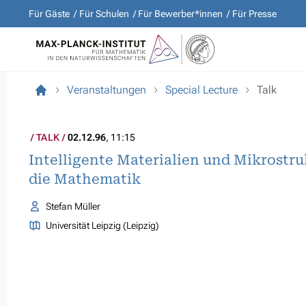
Für Gäste
Für Schulen
Für Bewerber*innen
Für Presse
Veranstaltungen
Special Lecture
Talk
TALK
02.12.96
, 11:15
Intelligente Materialien und Mikrostr
die Mathematik
Stefan Müller
Universität Leipzig (Leipzig)