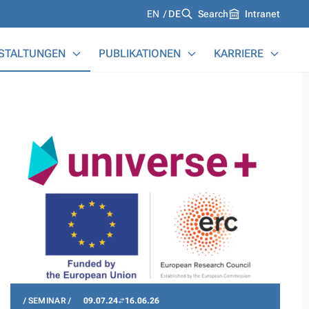
Languages
EN
DE
Search
Intranet
STALTUNGEN
PUBLIKATIONEN
KARRIERE
SEMINAR
09.07.24
16.06.26