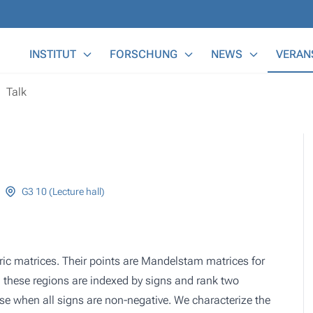
Main Menu
INSTITUT
FORSCHUNG
NEWS
VERAN
Talk
G3 10 (Lecture hall)
tric matrices. Their points are Mandelstam matrices for
n these regions are indexed by signs and rank two
ise when all signs are non-negative. We characterize the