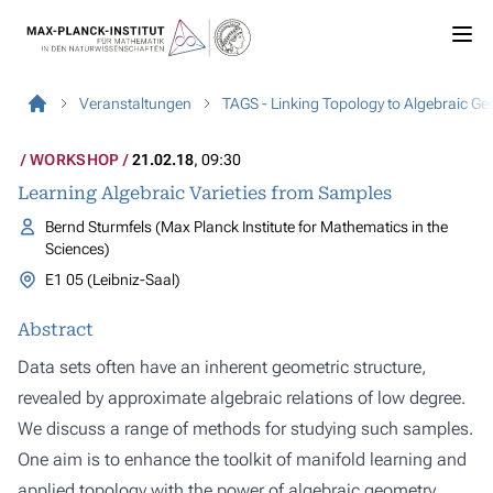
Veranstaltungen
TAGS - Linking Topology to Algebraic Geo
WORKSHOP
21.02.18
, 09:30
Learning Algebraic Varieties from Samples
Bernd Sturmfels (Max Planck Institute for Mathematics in the
Sciences)
E1 05 (Leibniz-Saal)
Abstract
Data sets often have an inherent geometric structure,
revealed by approximate algebraic relations of low degree.
We discuss a range of methods for studying such samples.
One aim is to enhance the toolkit of manifold learning and
applied topology with the power of algebraic geometry.