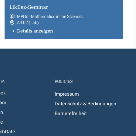
LikBez-Seminar
MPI for Mathematics in the Sciences
A3 02 (Lab)
Details anzeigen
IA
POLICIES
ook
Impressum
ram
Datenschutz & Bedingungen
In
Barrierefreiheit
be
chGate