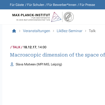
Für Gäste
Für Schulen
Für Bewerber*innen
Für Presse
Veranstaltungen
LikBez-Seminar
Talk
TALK
18.12.17
, 14:00
Macroscopic dimension of the space of
Slava Matveev (MPI MiS, Leipzig)