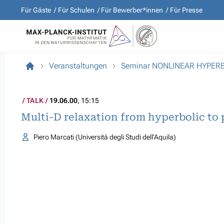
Für Gäste
Für Schulen
Für Bewerber*innen
Für Presse
Veranstaltungen
Seminar NONLINEAR HYPER
TALK
19.06.00
, 15:15
Multi-D relaxation from hyperbolic to 
Piero Marcati (Università degli Studi dell'Aquila)