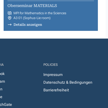
Oberseminar MATERIALS
MPI for Mathematics in the Sciences
A3 01 (Sophus-Lie room)
Details anzeigen
IA
POLICIES
ook
Impressum
ram
Datenschutz & Bedingungen
In
Barrierefreiheit
be
chGate