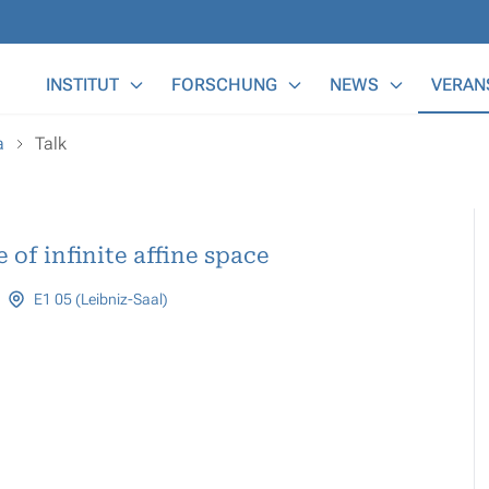
Main Menu
INSTITUT
FORSCHUNG
NEWS
VERAN
a
Talk
 of infinite affine space
E1 05 (Leibniz-Saal)