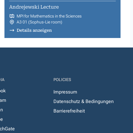
Andrejewski Lecture
MPI for Mathematics in the Sciences
A3 01 (Sophus-Lie room)
Details anzeigen
IA
POLICIES
ook
Impressum
ram
Datenschutz & Bedingungen
In
Barrierefreiheit
be
chGate