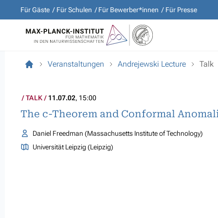
Für Gäste
Für Schulen
Für Bewerber*innen
Für Presse
Veranstaltungen
Andrejewski Lecture
Talk
TALK
11.07.02
, 15:00
The c-Theorem and Conformal Anomal
Daniel Freedman (Massachusetts Institute of Technology)
Universität Leipzig (Leipzig)