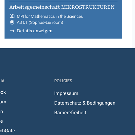
Arbeitsgemeinschaft MIKROSTRUKTUREN
MPI for Mathematics in the Sciences
A3 01 (Sophus-Lie room)
Details anzeigen
IA
POLICIES
ook
Impressum
ram
Datenschutz & Bedingungen
In
Barrierefreiheit
be
chGate