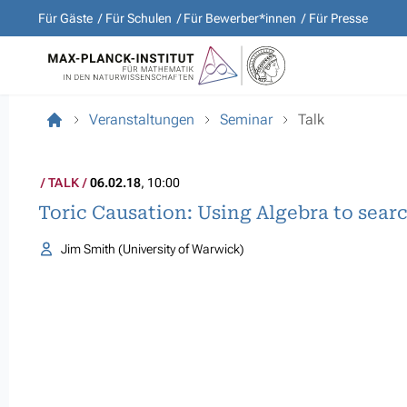
Für Gäste
Für Schulen
Für Bewerber*innen
Für Presse
Veranstaltungen
Seminar
Talk
TALK
06.02.18
, 10:00
Toric Causation: Using Algebra to sear
Jim Smith (University of Warwick)