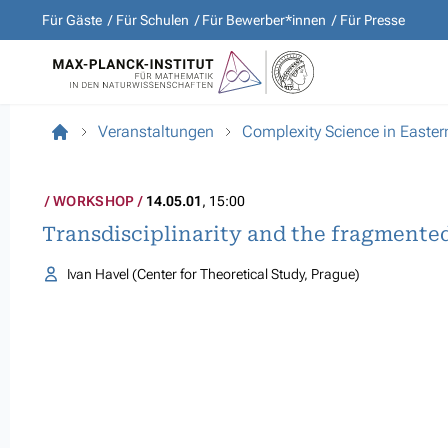
Für Gäste
Für Schulen
Für Bewerber*innen
Für Presse
Veranstaltungen
Complexity Science in Easter
WORKSHOP
14.05.01
, 15:00
Transdisciplinarity and the fragmented
Ivan Havel (Center for Theoretical Study, Prague)