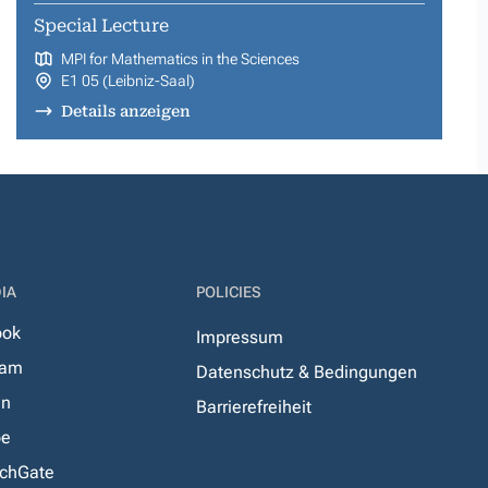
Special Lecture
MPI for Mathematics in the Sciences
E1 05 (Leibniz-Saal)
Details anzeigen
IA
POLICIES
ook
Impressum
ram
Datenschutz & Bedingungen
In
Barrierefreiheit
be
chGate