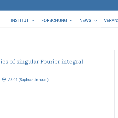
Main Menu
INSTITUT
FORSCHUNG
NEWS
VERAN
es of singular Fourier integral
A3 01 (Sophus-Lie room)