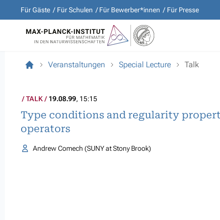
Für Gäste
Für Schulen
Für Bewerber*innen
Für Presse
Veranstaltungen
Special Lecture
Talk
TALK
19.08.99
, 15:15
Type conditions and regularity properti
operators
Andrew Comech (SUNY at Stony Brook)