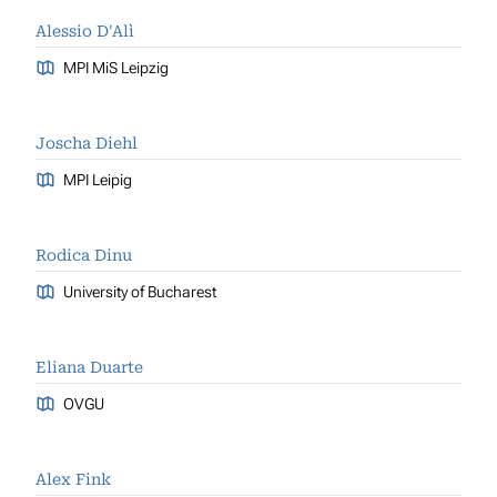
Alessio D'Alì
MPI MiS Leipzig
Joscha Diehl
MPI Leipig
Rodica Dinu
University of Bucharest
Eliana Duarte
OVGU
Alex Fink