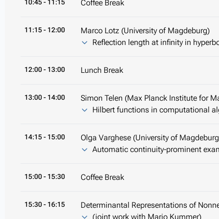
10:45
- 11:15
Coffee Break
11:15
- 12:00
Marco Lotz (University of Magdeburg)
Reflection length at infinity in hyperb
12:00
- 13:00
Lunch Break
13:00
- 14:00
Simon Telen (Max Planck Institute for M
Hilbert functions in computational a
14:15
- 15:00
Olga Varghese (University of Magdeburg
Automatic continuity-prominent exam
15:00
- 15:30
Coffee Break
15:30
- 16:15
Determinantal Representations of Nonne
(joint work with Mario Kummer)