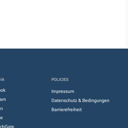
IA
POLICIES
ook
Impressum
ram
Datenschutz & Bedingungen
In
Barrierefreiheit
be
chGate