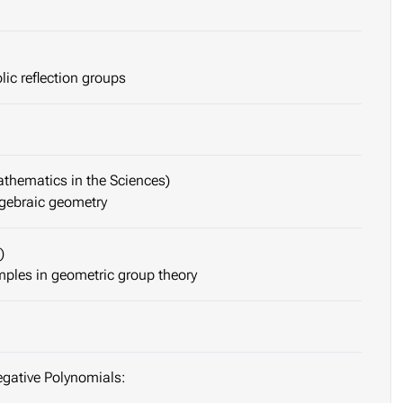
olic reflection groups
athematics in the Sciences)
lgebraic geometry
)
ples in geometric group theory
gative Polynomials: