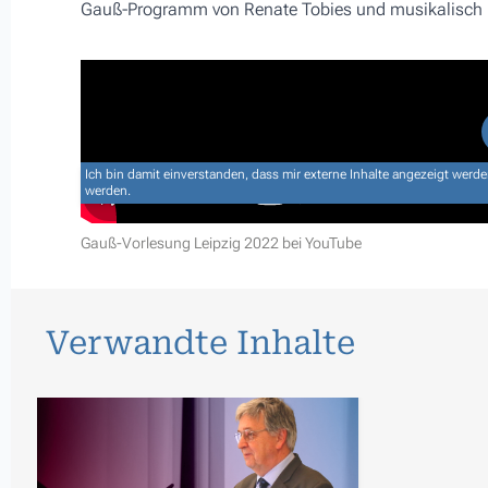
Gauß-Programm von Renate Tobies und musikalisch b
Ich bin damit einverstanden, dass mir externe Inhalte angezeigt wer
werden.
Gauß-Vorlesung Leipzig 2022 bei YouTube
Verwandte Inhalte