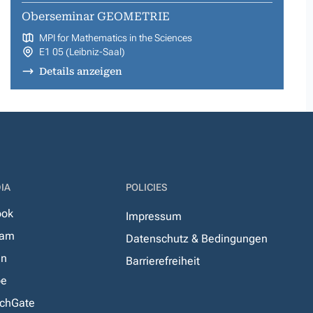
Oberseminar GEOMETRIE
MPI for Mathematics in the Sciences
E1 05 (Leibniz-Saal)
Details anzeigen
IA
POLICIES
ook
Impressum
ram
Datenschutz & Bedingungen
In
Barrierefreiheit
be
chGate