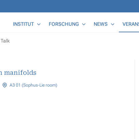
Main Menu
INSTITUT
FORSCHUNG
NEWS
VERAN
Talk
n manifolds
A3 01 (Sophus-Lie room)