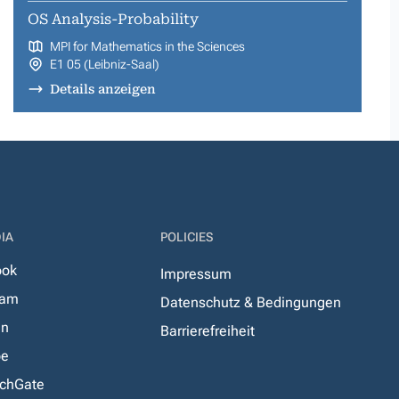
OS Analysis-Probability
MPI for Mathematics in the Sciences
E1 05 (Leibniz-Saal)
Details anzeigen
IA
POLICIES
ook
Impressum
ram
Datenschutz & Bedingungen
In
Barrierefreiheit
be
chGate