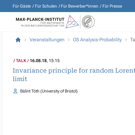
Für Gäste
Für Schulen
Für Bewerber*innen
Für Presse
Veranstaltungen
OS Analysis-Probability
Ta
TALK
16.08.18
, 15:15
Invariance principle for random Lore
limit
Bálint Tóth (University of Bristol)