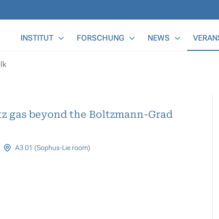
Main Menu
INSTITUT
FORSCHUNG
NEWS
VERAN
lk
ntz gas beyond the Boltzmann-Grad
A3 01 (Sophus-Lie room)