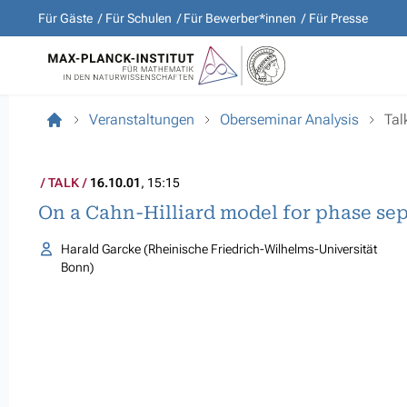
Für Gäste
Für Schulen
Für Bewerber*innen
Für Presse
Veranstaltungen
Oberseminar Analysis
Tal
TALK
16.10.01
, 15:15
On a Cahn-Hilliard model for phase sepa
Harald Garcke (Rheinische Friedrich-Wilhelms-Universität
Bonn)