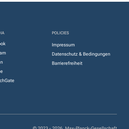
IA
POLICIES
ook
Impressum
ram
Datenschutz & Bedingungen
In
Barrierefreiheit
be
chGate
© 2023 - 2026, Max-Planck-Gesellschaft