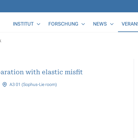
Main Menu
INSTITUT
FORSCHUNG
NEWS
VERAN
k
ration with elastic misfit
A3 01 (Sophus-Lie room)