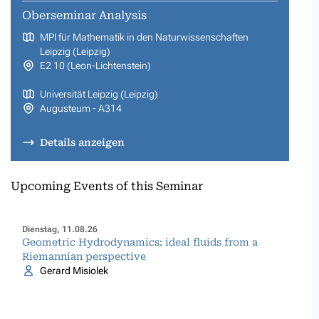
Oberseminar Analysis
MPI für Mathematik in den Naturwissenschaften
Leipzig (Leipzig)
E2 10 (Leon-Lichtenstein)
Universität Leipzig (Leipzig)
Augusteum - A314
Details anzeigen
Upcoming Events of this Seminar
Dienstag, 11.08.26
Geometric Hydrodynamics: ideal fluids from a
Riemannian perspective
Gerard Misiolek