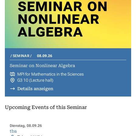
SEMINAR
08.09.26
Seminar on Nonlinear Algebra
MPI for Mathematics in the Sciences
G3 10 (Lecture hall)
Details anzeigen
Upcoming Events of this Seminar
Dienstag, 08.09.26
tba