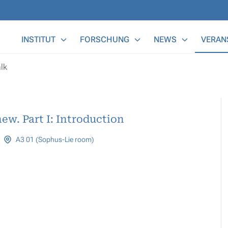
Main Menu
INSTITUT
FORSCHUNG
NEWS
VERAN
lk
w. Part I: Introduction
A3 01 (Sophus-Lie room)