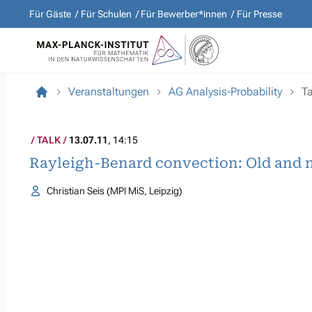
Für Gäste
Für Schulen
Für Bewerber*innen
Für Presse
Veranstaltungen
AG Analysis-Probability
Ta
TALK
13.07.11
, 14:15
Rayleigh-Benard convection: Old and ne
Christian Seis (MPI MiS, Leipzig)