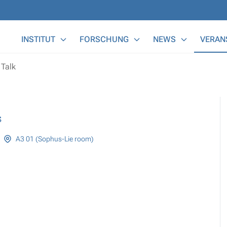
Main Menu
INSTITUT
FORSCHUNG
NEWS
VERAN
Talk
s
A3 01 (Sophus-Lie room)