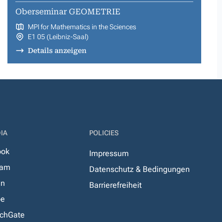
Oberseminar GEOMETRIE
MPI for Mathematics in the Sciences
E1 05 (Leibniz-Saal)
Details anzeigen
IA
POLICIES
ook
Impressum
ram
Datenschutz & Bedingungen
In
Barrierefreiheit
be
chGate