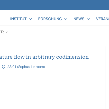
Main Menu
INSTITUT
FORSCHUNG
NEWS
VERAN
Talk
vature flow in arbitrary codimension
A3 01 (Sophus-Lie room)