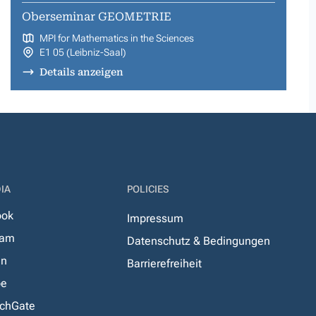
Oberseminar GEOMETRIE
MPI for Mathematics in the Sciences
E1 05 (Leibniz-Saal)
Details anzeigen
IA
POLICIES
ook
Impressum
ram
Datenschutz & Bedingungen
In
Barrierefreiheit
be
chGate