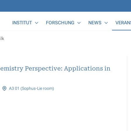
Main Menu
INSTITUT
FORSCHUNG
NEWS
VERAN
lk
emistry Perspective: Applications in
A3 01 (Sophus-Lie room)