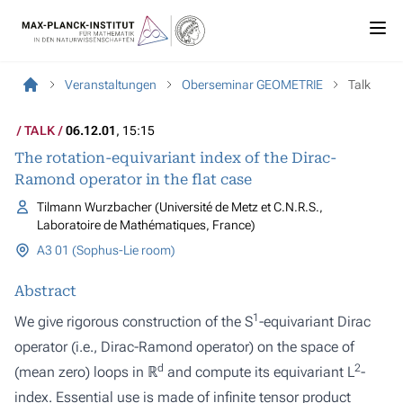
Veranstaltungen
Oberseminar GEOMETRIE
Talk
TALK
06.12.01
, 15:15
The rotation-equivariant index of the Dirac-
Ramond operator in the flat case
Tilmann Wurzbacher (Université de Metz et C.N.R.S.,
Laboratoire de Mathématiques, France)
A3 01 (Sophus-Lie room)
Abstract
1
We give rigorous construction of the
S
-equivariant Dirac
operator (i.e., Dirac-Ramond operator) on the space of
d
2
(mean zero) loops in ℝ
and compute its equivariant
L
-
index. Essential use is made of infinite tensor product