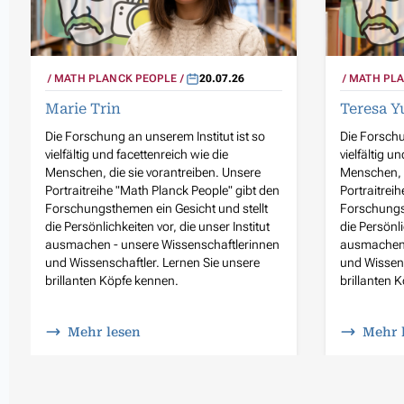
MATH PLANCK PEOPLE
20.07.26
MATH PLA
Marie Trin
Teresa Y
Die Forschung an unserem Institut ist so
Die Forschu
vielfältig und facettenreich wie die
vielfältig u
Menschen, die sie vorantreiben. Unsere
Menschen, d
Portraitreihe "Math Planck People" gibt den
Portraitrei
Forschungsthemen ein Gesicht und stellt
Forschungst
die Persönlichkeiten vor, die unser Institut
die Persönli
ausmachen - unsere Wissenschaftlerinnen
ausmachen 
und Wissenschaftler. Lernen Sie unsere
und Wissens
brillanten Köpfe kennen.
brillanten 
Mehr lesen
Mehr 