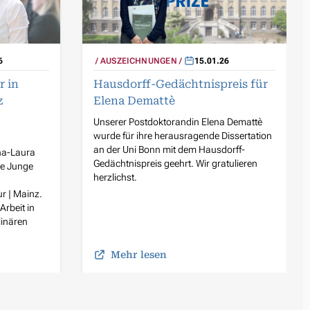
6
AUSZEICHNUNGEN
15.01.26
r in
Hausdorff-Gedächtnispreis für
z
Elena Demattè
Unserer Postdoktorandin Elena Demattè
wurde für ihre herausragende Dissertation
an der Uni Bonn mit dem Hausdorff-
na-Laura
Gedächtnispreis geehrt. Wir gratulieren
ie Junge
herzlichst.
r | Mainz.
Arbeit in
linären
Mehr lesen