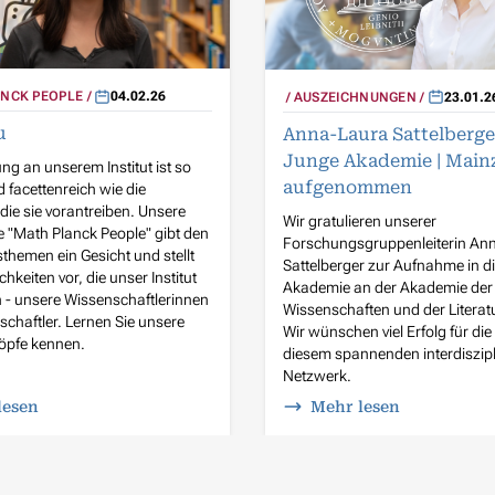
NCK PEOPLE
04.02.26
AUSZEICHNUNGEN
23.01.2
u
Anna-Laura Sattelberge
Junge Akademie | Main
ng an unserem Institut ist so
aufgenommen
nd facettenreich wie die
ie sie vorantreiben. Unsere
Wir gratulieren unserer
he "Math Planck People" gibt den
Forschungsgruppenleiterin An
hemen ein Gesicht und stellt
Sattelberger zur Aufnahme in d
chkeiten vor, die unser Institut
Akademie an der Akademie der
- unsere Wissenschaftlerinnen
Wissenschaften und der Literatu
chaftler. Lernen Sie unsere
Wir wünschen viel Erfolg für die 
Köpfe kennen.
diesem spannenden interdiszip
Netzwerk.
lesen
Mehr lesen