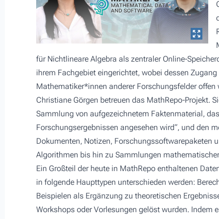
für Nichtlineare Algebra als zentraler Online-Speiche
ihrem Fachgebiet eingerichtet, wobei dessen Zugang
Mathematiker*innen anderer Forschungsfelder offen 
Christiane Görgen betreuen das MathRepo-Projekt. Sie
Sammlung von aufgezeichnetem Faktenmaterial, das 
Forschungsergebnissen angesehen wird“, und den mög
Dokumenten, Notizen, Forschungssoftwarepaketen u
Algorithmen bis hin zu Sammlungen mathematischer 
Ein Großteil der heute in MathRepo enthaltenen Da
in folgende Haupttypen unterschieden werden: Berec
Beispielen als Ergänzung zu theoretischen Ergebniss
Workshops oder Vorlesungen gelöst wurden. Indem es ein