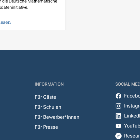
r die Deutsche Mathematische
ateninitiative.
lesen
INFORMATION
SOCIAL MED
Faceb
Für Gäste
Instag
Für Schulen
Linked
Für Bewerber*innen
YouTu
Für Presse
Resear