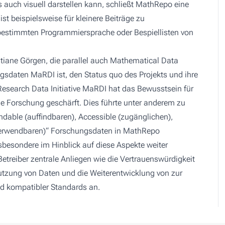
s auch visuell darstellen kann, schließt MathRepo eine
t beispielsweise für kleinere Beiträge zu
r bestimmten Programmiersprache oder Bespiellisten von
stiane Görgen, die parallel auch Mathematical Data
gsdaten MaRDI ist, den Status quo des Projekts und ihre
 Research Data Initiative MaRDI hat das Bewusstsein für
ge Forschung geschärft. Dies führte unter anderem zu
indable (auffindbaren), Accessible (zugänglichen),
rverwendbaren)“ Forschungsdaten in MathRepo
besondere im Hinblick auf diese Aspekte weiter
etreiber zentrale Anliegen wie die Vertrauenswürdigkeit
utzung von Daten und die Weiterentwicklung von zur
nd kompatibler Standards an.