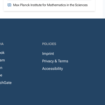
Max Planck Institute for Mathematics in the Sciences
IA
POLICIES
ook
Imprint
ram
Privacy & Terms
In
Accessibility
be
chGate