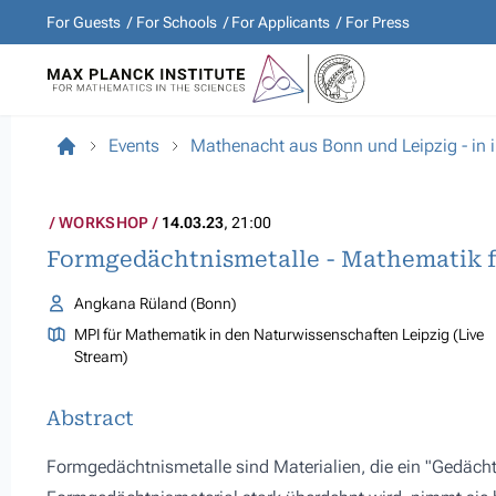
For Guests
For Schools
For Applicants
For Press
Events
Mathenacht aus Bonn und Leipzig - in
WORKSHOP
14.03.23
, 21:00
Formgedächtnismetalle - Mathematik f
Angkana Rüland (Bonn)
MPI für Mathematik in den Naturwissenschaften Leipzig (Live
Stream)
Abstract
Formgedächtnismetalle sind Materialien, die ein "Gedäch