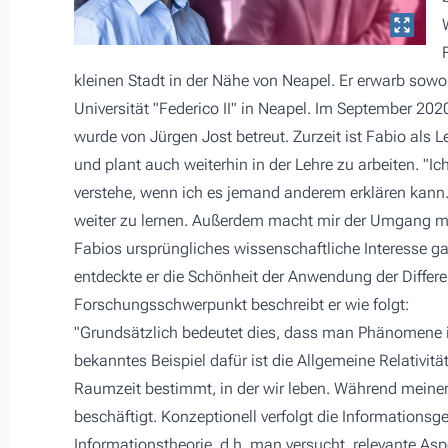
kleinen Stadt in der Nähe von Neapel. Er erwarb sow
Universität "Federico II" in Neapel. Im September 202
wurde von Jürgen Jost betreut. Zurzeit ist Fabio als L
und plant auch weiterhin in der Lehre zu arbeiten. "I
verstehe, wenn ich es jemand anderem erklären kann. 
weiter zu lernen. Außerdem macht mir der Umgang mit
Fabios ursprüngliches wissenschaftliche Interesse g
entdeckte er die Schönheit der Anwendung der Differe
Forschungsschwerpunkt beschreibt er wie folgt:
"Grundsätzlich bedeutet dies, dass man Phänomene i
bekanntes Beispiel dafür ist die Allgemeine Relativitä
Raumzeit bestimmt, in der wir leben. Während meine
beschäftigt. Konzeptionell verfolgt die Informationsg
Informationstheorie, d.h. man versucht, relevante Aspe