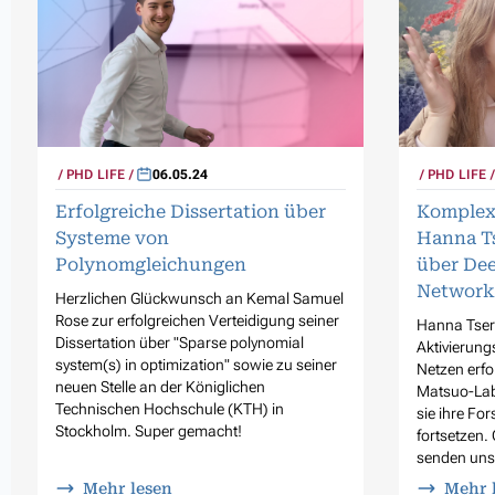
PHD LIFE
06.05.24
PHD LIFE
Erfolgreiche Dissertation über
Komplexi
Systeme von
Hanna Ts
Polynomgleichungen
über De
Network
Herzlichen Glückwunsch an Kemal Samuel
Rose zur erfolgreichen Verteidigung seiner
Hanna Tser
Dissertation über "Sparse polynomial
Aktivierung
system(s) in optimization" sowie zu seiner
Netzen erfo
neuen Stelle an der Königlichen
Matsuo-Labo
Technischen Hochschule (KTH) in
sie ihre Fo
Stockholm. Super gemacht!
fortsetzen.
senden uns
Mehr lesen
Mehr 