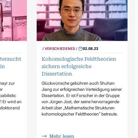
VERSCHIEDENES
02.08.23
tersucht
Kohomologische Feldtheorien
in
sichern erfolgreiche
Dissertation
mayr zur
Glückwünsche gebühren auch Shuhan
er
Jiang zur erfolgreichen Verteidigung seiner
abilistic
Dissertation. Er ist Forscher in der Gruppe
“! Er wird an
von Jürgen Jost, der seine hervorragende
stdoktorand
Arbeit über „Mathematische Strukturen
kohomologischer Feldtheorien“ betreute.
Mehr lesen