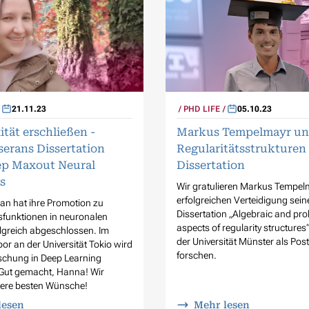
21.11.23
PHD LIFE
05.10.23
tät erschließen -
Markus Tempelmayr un
erans Dissertation
Regularitätsstrukturen 
ep Maxout Neural
Dissertation
s
Wir gratulieren Markus Tempel
erfolgreichen Verteidigung sein
an hat ihre Promotion zu
Dissertation „Algebraic and prob
sfunktionen in neuronalen
aspects of regularity structures
lgreich abgeschlossen. Im
der Universität Münster als Po
r an der Universität Tokio wird
forschen.
rschung in Deep Learning
 Gut gemacht, Hanna! Wir
ere besten Wünsche!
lesen
Mehr lesen