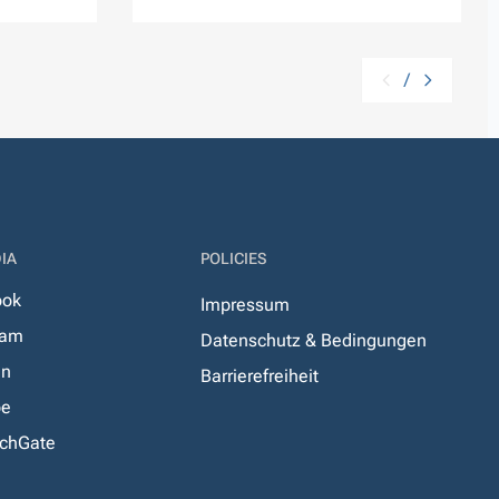
/
IA
POLICIES
ook
Impressum
ram
Datenschutz & Bedingungen
In
Barrierefreiheit
be
chGate