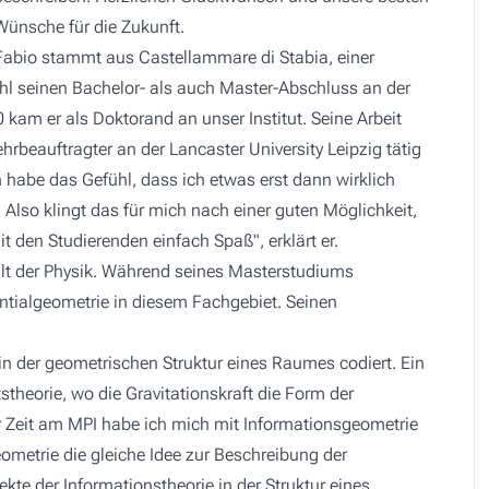
Wünsche für die Zukunft.
Fabio stammt aus Castellammare di Stabia, einer
ohl seinen Bachelor- als auch Master-Abschluss an der
0 kam er als Doktorand an unser Institut. Seine Arbeit
ehrbeauftragter an der Lancaster University Leipzig tätig
ch habe das Gefühl, dass ich etwas erst dann wirklich
Also klingt das für mich nach einer guten Möglichkeit,
 den Studierenden einfach Spaß", erklärt er.
alt der Physik. Während seines Masterstudiums
ntialgeometrie in diesem Fachgebiet. Seinen
n der geometrischen Struktur eines Raumes codiert. Ein
tstheorie, wo die Gravitationskraft die Form der
r Zeit am MPI habe ich mich mit Informationsgeometrie
eometrie die gleiche Idee zur Beschreibung der
kte der Informationstheorie in der Struktur eines